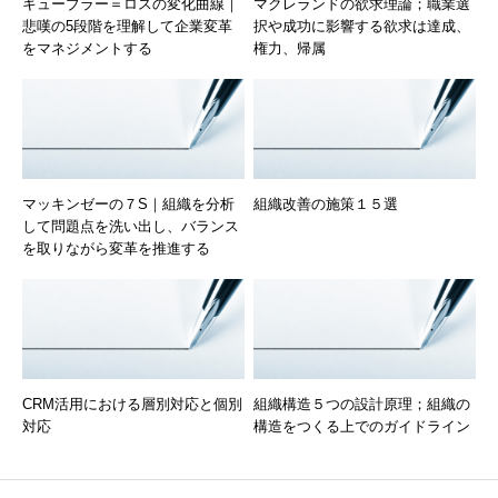
キューブラー＝ロスの変化曲線｜
マクレランドの欲求理論；職業選
悲嘆の5段階を理解して企業変革
択や成功に影響する欲求は達成、
をマネジメントする
権力、帰属
マッキンゼーの７S｜組織を分析
組織改善の施策１５選
して問題点を洗い出し、バランス
を取りながら変革を推進する
CRM活用における層別対応と個別
組織構造５つの設計原理；組織の
対応
構造をつくる上でのガイドライン