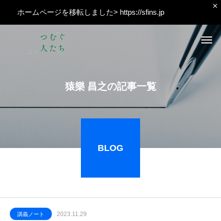
ホームページを移転しました>
https://sfins.jp
猿
樂
昌
之
の
記
事
一
覧
BLOG
2023.11.29
講義ノート