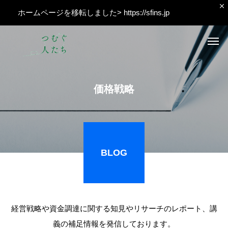
ホームページを移転しました>
https://sfins.jp
価
格
戦
略
BLOG
経営戦略や資金調達に関する知見やリサーチのレポート、講
義の補足情報を発信しております。