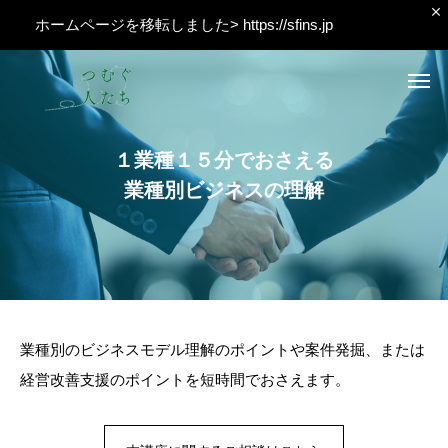
ホームページを移転しました>
https://sfins.jp
１
業
種
１
５
分
で
お
さ
え
る
業
種
別
ビ
ジ
ネ
ス
の
理
解
業種別のビジネスモデル理解のポイントや案件発掘、または
経営改善支援のポイントを短時間でおさえます。